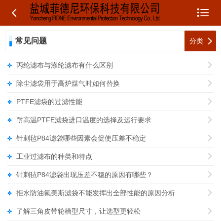


常见问题

分类
丙纶滤布与涤纶滤布有什么区别

除尘滤袋用于高炉煤气时如何替换

PTFE滤袋的过滤性能

耐高温PTFE滤袋进口温度的选择及运行要求

针刺毡P84滤袋哪些因素会促使压差不稳定

工业过滤布的种类和特点

针刺毡P84滤袋出现压差不稳的原因有哪些？

拒水防油氟美斯滤袋不能发挥出全部性能的原因分析

了解三角皮带轮槽型尺寸，让选型更轻松
